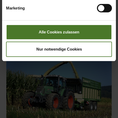
übermittelter Daten bestehen kann.
Marketing
Datenschutzhinweise
Impressum
Download
Alle Cookies zulassen
Nur notwendige Cookies