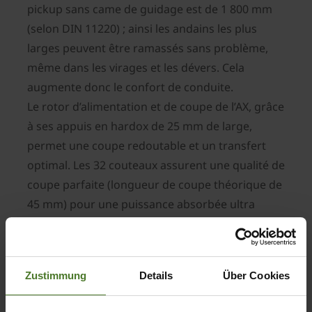
pickup sans came de guidage est de 1 800 mm
(selon DIN 11220) ; ainsi les andains les plus
larges peuvent être ramassés sans problème,
même dans les virages et les dévers. Cela
augmente donc le confort de conduite.
Le rotor d’alimentation et de coupe de l’AX, grâce
à ses appuis en hardox de 25 mm de large,
permet une coupe redoutable et un transfert
optimal. Les 32 couteaux assurent une qualité de
coupe parfaite (longueur de coupe théorique de
45 mm) pour une puissance absorbée ultra
limitée.
La barre de coupe pivotant sur le côté s’avère
très pratique, le chauffeur du tracteur n’a plus
Zustimmung
Details
Über Cookies
besoin de tourner autour de la remorque pour la
verrouiller ou déverrouiller, ainsi toutes les