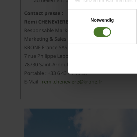
actuellement prévues que sur demande.
Wir setzen im Rahmen des Tr
Datenschutzbestimmungen ein,
Contact presse :
Einwilligungsauswahl
Daten bestehen kann.
Notwendig
Rémi CHENEVIERE
Datenschutzhinweise
Responsable Marketing & Promotion des Vente
Impressum
Marketing & Sales Promotion Manager
KRONE France SAS
7 rue Philippe Lebon
78730 Saint-Arnoult-en-Yvelines
Portable : +33 6 43 74 45 28
E-Mail :
remi.cheneviere@krone.fr