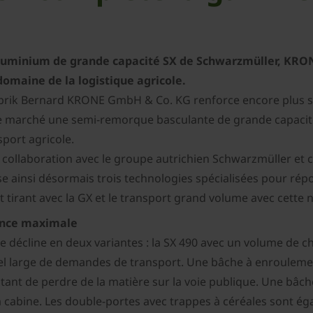
luminium de grande capacité SX de Schwarzmüller, KRO
domaine de la logistique agricole.
brik Bernard KRONE GmbH & Co. KG renforce encore plus sa p
le marché une semi-remorque basculante de grande capacité
sport agricole.
te collaboration avec le groupe autrichien Schwarzmüller et 
e ainsi désormais trois technologies spécialisées pour ré
 tirant avec la GX et le transport grand volume avec cette 
ence maximale
 décline en deux variantes : la SX 490 avec un volume de c
l large de demandes de transport. Une bâche à enroulement
itant de perdre de la matière sur la voie publique. Une bâc
cabine. Les double-portes avec trappes à céréales sont éga