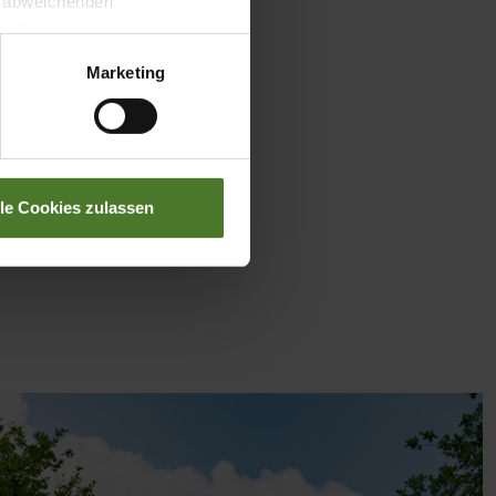
t abweichenden
llverlust bzgl. übermittelter
Marketing
lle Cookies zulassen