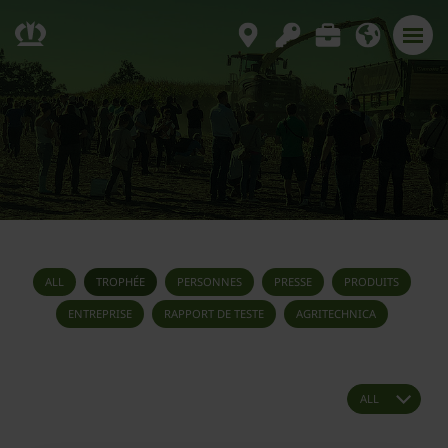
ALL
TROPHÉE
PERSONNES
PRESSE
PRODUITS
ENTREPRISE
RAPPORT DE TESTE
AGRITECHNICA