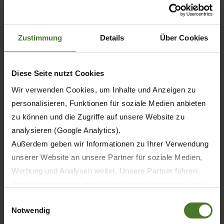
Josef Horstmann (Dr Ing.) reçoit la
médaille commémorative Max-Eyth
Zustimmung
Details
Über Cookies
EN SAVOIR PLUS
Diese Seite nutzt Cookies
Wir verwenden Cookies, um Inhalte und Anzeigen zu
personalisieren, Funktionen für soziale Medien anbieten
zu können und die Zugriffe auf unsere Website zu
analysieren (Google Analytics).
Außerdem geben wir Informationen zu Ihrer Verwendung
unserer Website an unsere Partner für soziale Medien,
Werbung und Analysen weiter. Unsere Partner führen
diese Informationen möglicherweise mit weiteren Daten
zusammen, die Sie ihnen bereitgestellt haben oder die
Einwilligungsauswahl
Notwendig
sie im Rahmen Ihrer Nutzung der Dienste gesammelt
30.11.2021