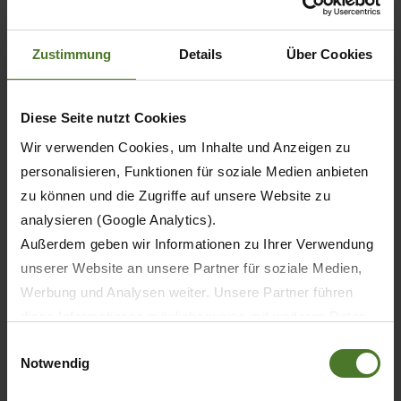
Zustimmung
Details
Über Cookies
Diese Seite nutzt Cookies
Wir verwenden Cookies, um Inhalte und Anzeigen zu
personalisieren, Funktionen für soziale Medien anbieten
zu können und die Zugriffe auf unsere Website zu
analysieren (Google Analytics).
Außerdem geben wir Informationen zu Ihrer Verwendung
unserer Website an unsere Partner für soziale Medien,
20.05.2026
Werbung und Analysen weiter. Unsere Partner führen
ПРЕССА
ПРОДУКТЫ
diese Informationen möglicherweise mit weiteren Daten
zusammen, die Sie ihnen bereitgestellt haben oder die
Einwilligungsauswahl
Notwendig
sie im Rahmen Ihrer Nutzung der Dienste gesammelt
30 лет KRONE BiG M — первая в мире
самоходная косилка-плющилка
haben.