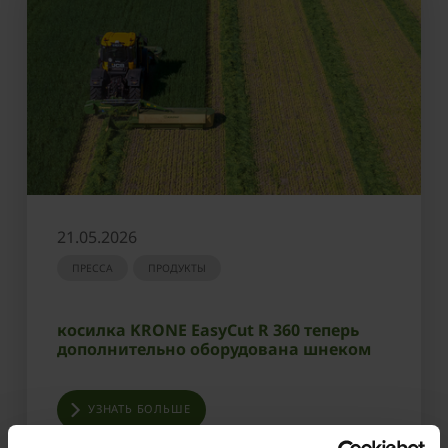
21.05.2026
ПРЕССА
ПРОДУКТЫ
косилка KRONE EasyCut R 360 теперь
дополнительно оборудована шнеком
УЗНАТЬ БОЛЬШЕ