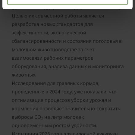
(датчики и поддержание здоровья животных).
Целью их совместной работы является
разработка новых стандартов для
эффективности, экологической
сбалансированности и состояния поголовья в
молочном животноводстве за счет
взаимосвязи рабочих параметров
оборудования, анализа данных и мониторинга
животных.
Исследования для травяных кормов,
проведенные в 2024 году, уже показали, что
оптимизация процессов уборки урожая и
кормления позволяет значительно сократить
выбросы CO₂ на литр молока с
одновременным ростом удойности.
Испытания 2025 года для силосной кукурузы