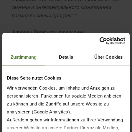
техники и интеллектуального мониторинга
возможен явный прогресс."
Флориан Дорфнер, управление
производством продукции компании
SILOKING:
"Высокая точность смешивания и
Zustimmung
Details
Über Cookies
минимальные отклонения при загрузке
являются решающим фактором, чтобы в
Diese Seite nutzt Cookies
точности согласовать рационы с
Wir verwenden Cookies, um Inhalte und Anzeigen zu
потребностью животных. Это напрямую влияет
personalisieren, Funktionen für soziale Medien anbieten
на здоровье животных и удойность."
zu können und die Zugriffe auf unsere Website zu
analysieren (Google Analytics).
Штефани Мурауер, менеджер по
Außerdem geben wir Informationen zu Ihrer Verwendung
международному маркетингу компании
unserer Website an unsere Partner für soziale Medien,
smaXtec: