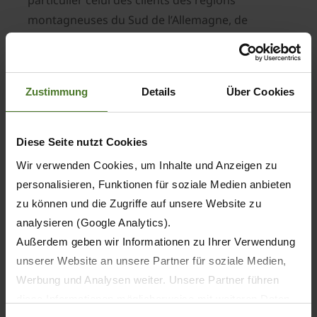
particulier celui des clients des régions
montagneuses du Sud de l’Allemagne, de
l’Autriche, de la Suisse et de France. C’est
pourquoi Krone propose dorénavant la pince de
balle en option sur toutes les machines VariPack
Zustimmung
Details
Über Cookies
et VariPack Plus. Les machines existantes
peuvent faire l’objet d’un équipement ultérieur
sur demande.
Diese Seite nutzt Cookies
VIDEO
Wir verwenden Cookies, um Inhalte und Anzeigen zu
personalisieren, Funktionen für soziale Medien anbieten
zu können und die Zugriffe auf unsere Website zu
Contact presse :
analysieren (Google Analytics).
Rémi CHENEVIERE
Außerdem geben wir Informationen zu Ihrer Verwendung
Responsable Marketing et Promotion des ventes
unserer Website an unsere Partner für soziale Medien,
KRONE France
Werbung und Analysen weiter. Unsere Partner führen
06 43 74 45 28
diese Informationen möglicherweise mit weiteren Daten