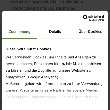
fructueux », explique Vitali Heidelmann,
l’interlocuteur Parts Logistic Krone.
Actuellement de nombreux partenaires
commerciaux se sont déjà fait enregistrer pour
bénéficier du nouveau système PartsLocator ;
Zustimmung
Details
Über Cookies
Krone espère que les utilisateurs actifs seront
nombreux. « Une chose est sûre : plus la
participation active est importante, plus les
Diese Seite nutzt Cookies
avantages seront élevés pour tous les
Wir verwenden Cookies, um Inhalte und Anzeigen zu
utilisateurs », a expliqué monsieur Heidelmann.
personalisieren, Funktionen für soziale Medien anbieten
Actuellement le nouveau PartsLocator Krone est
zu können und die Zugriffe auf unsere Website zu
disponible pour tous les revendeurs qui
analysieren (Google Analytics).
bénéficient d’une autorisation pour les
Außerdem geben wir Informationen zu Ihrer Verwendung
commandes en ligne sur Agroparts. « Sur le long
unserer Website an unsere Partner für soziale Medien,
terme, nous mettrons à disposition le
Werbung und Analysen weiter. Unsere Partner führen
diese Informationen möglicherweise mit weiteren Daten
PartsLocator uniquement pour les utilisateurs