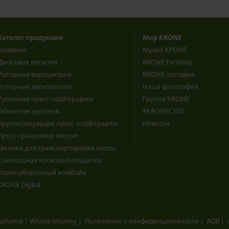
Каталог продукции
Мир KRONE
Новинки
Музей КРОНЕ
Дисковые косилки
KRONE Fanshop
Роторные ворошители
KRONE-заставки
Роторные валкователи
Наша философия
Рулонные пресс-подборщики
Группа KRONE
Обмотчик рулонов
#KRONECTED
Крупнопакующие пресс-подборщики
Новости
Пресс-гранулятор пеллет
Техника для транспортировки массы
Самоходная косилка-плющилка
Кормоуборочный комбайн
KRONE Digital
pliance | Whiste blowing
Положение о конфиденциальности
AGB