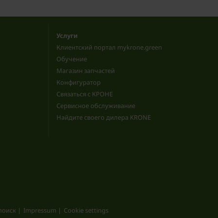
Услуги
Клиентский портал mykrone.green
Обучение
Магазин запчастей
Конфигуратор
Связаться с КРОНЕ
Сервисное обслуживание
Найдите своего дилера KRONE
поиск
Impressum
Cookie settings