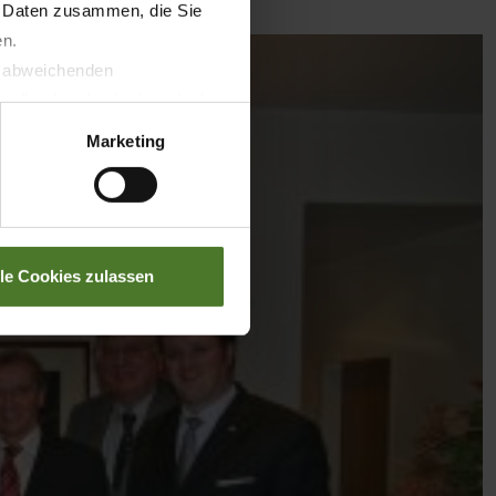
n Daten zusammen, die Sie
en.
t abweichenden
llverlust bzgl. übermittelter
Marketing
lle Cookies zulassen