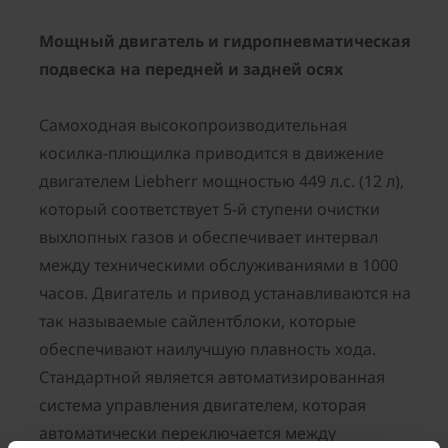
Мощный двигатель и гидропневматическая
подвеска на передней и задней осях
Самоходная высокопроизводительная
косилка-плющилка приводится в движение
двигателем Liebherr мощностью 449 л.с. (12 л),
который соответствует 5-й ступени очистки
выхлопных газов и обеспечивает интервал
между техническими обслуживаниями в 1000
часов. Двигатель и привод устанавливаются на
так называемые сайлентблоки, которые
обеспечивают наилучшую плавность хода.
Стандартной является автоматизированная
система управления двигателем, которая
автоматически переключается между