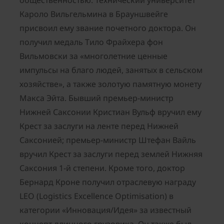
общественностью. Технический университет
Кароло Вильгельмина в Брауншвейге
присвоил ему звание почетного доктора. Он
получил медаль Тило Фрайхера фон
Вильмовски за «многолетние ценные
импульсы на благо людей, занятых в сельском
хозяйстве», а также золотую памятную монету
Макса Эйта. Бывший премьер-министр
Нижней Саксонии Кристиан Вульф вручил ему
Крест за заслуги на ленте перед Нижней
Саксонией; премьер-министр Штефан Вайль
вручил Крест за заслуги перед землей Нижняя
Саксония 1-й степени. Кроме того, доктор
Бернард Кроне получил отраслевую награду
LEO (Logistics Excellence Optimisation) в
категории «Инновация/Идея» за известный