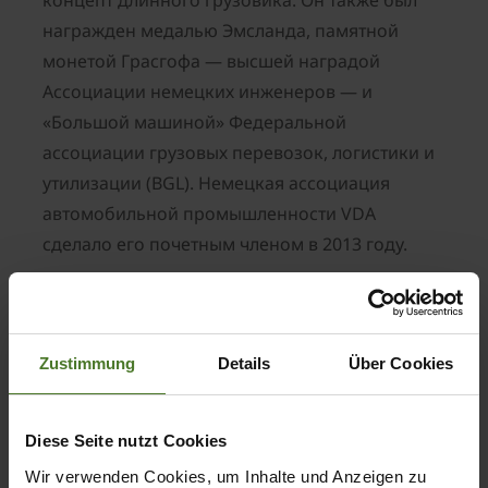
концепт длинного грузовика. Он также был
награжден медалью Эмсланда, памятной
монетой Грасгофа — высшей наградой
Ассоциации немецких инженеров — и
«Большой машиной» Федеральной
ассоциации грузовых перевозок, логистики и
утилизации (BGL). Немецкая ассоциация
автомобильной промышленности VDA
сделало его почетным членом в 2013 году.
Доктор Бернард Кроне с самого юного
возраста рос вместе с компанией. Еще в
детстве его часто брали с собой и на
Zustimmung
Details
Über Cookies
производство и к клиентам. Будучи 6-летним
школьником, он объявил своему учителю, что
в мастерской он может научиться большему,
Diese Seite nutzt Cookies
чем в школе. Конечно, он не перестал
Wir verwenden Cookies, um Inhalte und Anzeigen zu