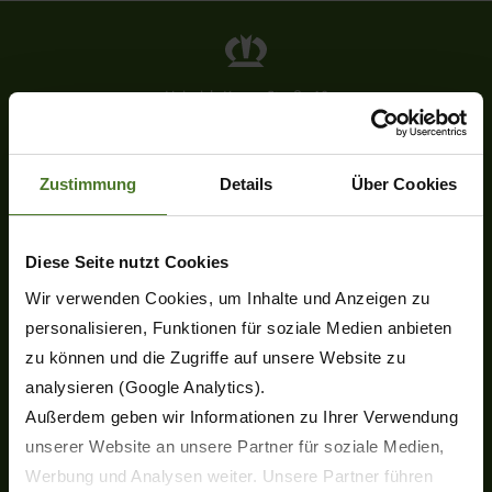
Heinrich-Krone-Straße 10
D-48480 Spelle
Tel.
+49 (0) 5977-9350
Fax +49 (0) 5977-935-339
Zustimmung
Details
Über Cookies
info.ldm@krone.de
Diese Seite nutzt Cookies
Wir verwenden Cookies, um Inhalte und Anzeigen zu
personalisieren, Funktionen für soziale Medien anbieten
zu können und die Zugriffe auf unsere Website zu
analysieren (Google Analytics).
Каталог продукции
Außerdem geben wir Informationen zu Ihrer Verwendung
Новинки
unserer Website an unsere Partner für soziale Medien,
Дисковые косилки
Werbung und Analysen weiter. Unsere Partner führen
Роторные ворошители