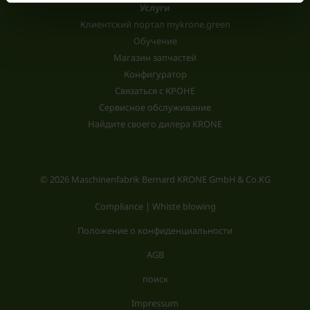
Услуги
Клиентский портал mykrone.green
Обучение
Магазин запчастей
Конфигуратор
Связаться с КРОНЕ
Сервисное обслуживание
Найдите своего дилера KRONE
© 2026 Maschinenfabrik Bernard KRONE GmbH & Co.KG
Compliance | Whiste blowing
Положение о конфиденциальности
AGB
поиск
Impressum