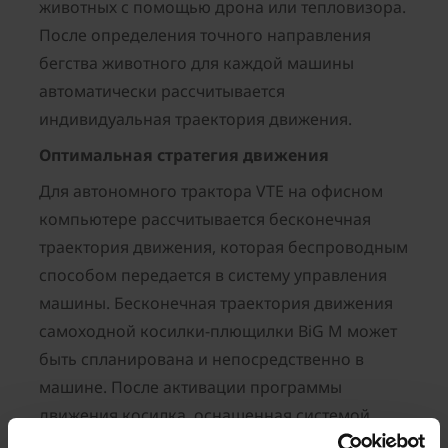
животных с помощью дрона или тепловизора.
После определения точного направления
бегства животного для каждой машины
автоматически рассчитывается
индивидуальная траектория движения.
Оптимальная стратегия движения
Для автономного трактора VTE на офисном
компьютере рассчитывается бесконечная
траектория движения, которая беспроводным
способом передается в систему управления
машины. Бесконечная траектория движения
самоходной косилки-плющилки BiG M может
быть спланирована и непосредственно в
машине. После активации программы
движения косилка, оснащенная системой
управления GPS Guidance, в полностью