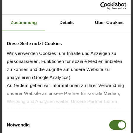
Josef Horstmann (Dr Ing.) reçoit la
médaille commémorative Max-Eyth
Zustimmung
Details
Über Cookies
EN SAVOIR PLUS
Diese Seite nutzt Cookies
Wir verwenden Cookies, um Inhalte und Anzeigen zu
personalisieren, Funktionen für soziale Medien anbieten
zu können und die Zugriffe auf unsere Website zu
analysieren (Google Analytics).
Außerdem geben wir Informationen zu Ihrer Verwendung
unserer Website an unsere Partner für soziale Medien,
Werbung und Analysen weiter. Unsere Partner führen
diese Informationen möglicherweise mit weiteren Daten
zusammen, die Sie ihnen bereitgestellt haben oder die
Einwilligungsauswahl
Notwendig
sie im Rahmen Ihrer Nutzung der Dienste gesammelt
30.11.2021