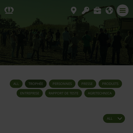
ALL
TROPHÉE
PERSONNES
PRESSE
PRODUITS
ENTREPRISE
RAPPORT DE TESTE
AGRITECHNICA