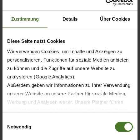
Zustimmung
Details
Über Cookies
Diese Seite nutzt Cookies
Wir verwenden Cookies, um Inhalte und Anzeigen zu
personalisieren, Funktionen für soziale Medien anbieten
zu können und die Zugriffe auf unsere Website zu
analysieren (Google Analytics).
Außerdem geben wir Informationen zu Ihrer Verwendung
unserer Website an unsere Partner für soziale Medien,
20.05.2026
Werbung und Analysen weiter. Unsere Partner führen
ПРЕССА
ПРОДУКТЫ
diese Informationen möglicherweise mit weiteren Daten
zusammen, die Sie ihnen bereitgestellt haben oder die
Einwilligungsauswahl
Notwendig
sie im Rahmen Ihrer Nutzung der Dienste gesammelt
30 лет KRONE BiG M — первая в мире
самоходная косилка-плющилка
haben.