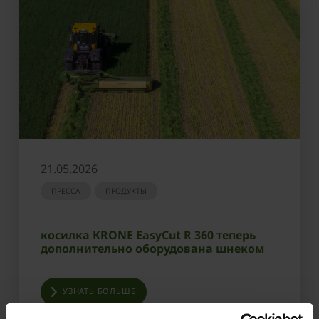
21.05.2026
ПРЕССА
ПРОДУКТЫ
косилка KRONE EasyCut R 360 теперь
дополнительно оборудована шнеком
УЗНАТЬ БОЛЬШЕ