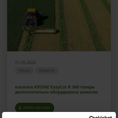
21.05.2026
ПРЕССА
ПРОДУКТЫ
косилка KRONE EasyCut R 360 теперь
дополнительно оборудована шнеком
УЗНАТЬ БОЛЬШЕ