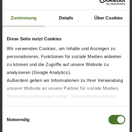
Zustimmung
Details
Über Cookies
Diese Seite nutzt Cookies
Wir verwenden Cookies, um Inhalte und Anzeigen zu
personalisieren, Funktionen für soziale Medien anbieten
zu können und die Zugriffe auf unsere Website zu
analysieren (Google Analytics).
Außerdem geben wir Informationen zu Ihrer Verwendung
unserer Website an unsere Partner für soziale Medien,
20.05.2026
Werbung und Analysen weiter. Unsere Partner führen
ПРЕССА
ПРОДУКТЫ
diese Informationen möglicherweise mit weiteren Daten
zusammen, die Sie ihnen bereitgestellt haben oder die
Einwilligungsauswahl
Notwendig
sie im Rahmen Ihrer Nutzung der Dienste gesammelt
30 лет KRONE BiG M — первая в мире
самоходная косилка-плющилка
haben.