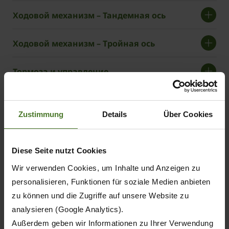
Ходовой механизм – Тандемная ось
Ходовой механизм – Тройная ось
Тормоза и управление
Концепция управления
Zustimmung
Details
Über Cookies
Подходящая модель для
Diese Seite nutzt Cookies
любого вида работ
Wir verwenden Cookies, um Inhalte und Anzeigen zu
personalisieren, Funktionen für soziale Medien anbieten
TX
TX
TX
TX
zu können und die Zugriffe auf unsere Website zu
460
560
460
560
analysieren (Google Analytics).
D
D
Прицепы для транспортировки измельченной массы
Außerdem geben wir Informationen zu Ihrer Verwendung