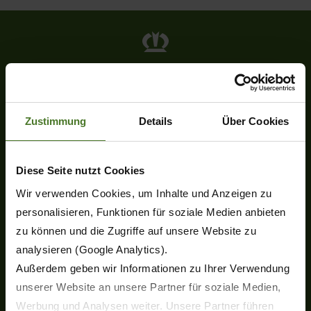
Heinrich-Krone-Straße 10
D-48480 Spelle
Tel.
+49 (0) 5977-9350
Zustimmung
Details
Über Cookies
Fax +49 (0) 5977-935-339
info.ldm@krone.de
Diese Seite nutzt Cookies
Wir verwenden Cookies, um Inhalte und Anzeigen zu
personalisieren, Funktionen für soziale Medien anbieten
zu können und die Zugriffe auf unsere Website zu
analysieren (Google Analytics).
Каталог продукции
Außerdem geben wir Informationen zu Ihrer Verwendung
Новинки
unserer Website an unsere Partner für soziale Medien,
Дисковые косилки
Werbung und Analysen weiter. Unsere Partner führen