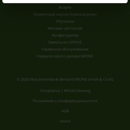
Услуги
Клиентский портал mykrone.green
Обучение
Магазин запчастей
Конфигуратор
Связаться с КРОНЕ
Сервисное обслуживание
Найдите своего дилера KRONE
© 2026 Maschinenfabrik Bernard KRONE GmbH & Co.KG
Compliance | Whiste blowing
Положение о конфиденциальности
AGB
поиск