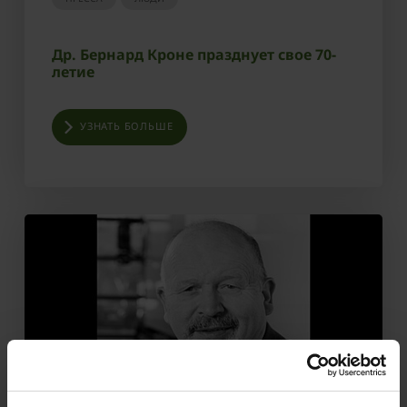
Др. Бернард Кроне празднует свое 70-
летие
УЗНАТЬ БОЛЬШЕ