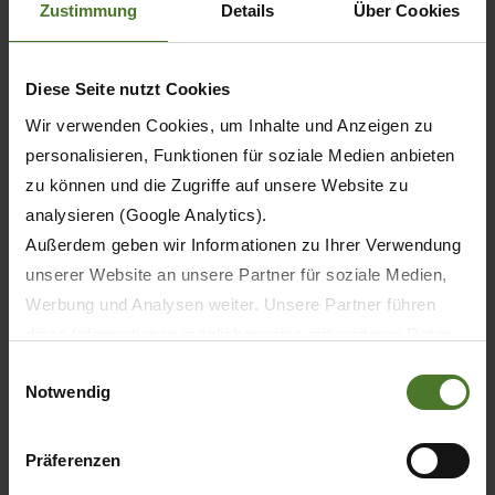
Zustimmung
Details
Über Cookies
08.11.2010
Diese Seite nutzt Cookies
ЛЮДИ
ПРЕССА
Wir verwenden Cookies, um Inhalte und Anzeigen zu
Krone скорбит по поводу кончины д-ра
personalisieren, Funktionen für soziale Medien anbieten
Юргена Фёренбаха
zu können und die Zugriffe auf unsere Website zu
analysieren (Google Analytics).
Außerdem geben wir Informationen zu Ihrer Verwendung
УЗНАТЬ БОЛЬШЕ
unserer Website an unsere Partner für soziale Medien,
Werbung und Analysen weiter. Unsere Partner führen
diese Informationen möglicherweise mit weiteren Daten
zusammen, die Sie ihnen bereitgestellt haben oder die
Einwilligungsauswahl
Notwendig
sie im Rahmen Ihrer Nutzung der Dienste gesammelt
haben.
Wir setzen im Rahmen des Trackings auch Dienstleister
Präferenzen
in Drittländern außerhalb der EU mit abweichenden