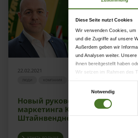
Diese Seite nutzt Cookies
Wir verwenden Cookies, um I
und die Zugriffe auf unsere 
Außerdem geben wir Informat
und Analysen weiter. Unsere
ihnen bereitgestellt haben o
22.02.2021
Wir setzen im Rahmen des Tr
Datenschutzbestimmungen ein,
ЛЮДИ
КОМПАНИЯ
Einwilligungsauswahl
Daten bestehen kann.
Notwendig
Datenschutzhinweise
Новый руководитель
Impressum
маркетинга KRONE, Маркус
Штайнвенднер
УЗНАТЬ БОЛЬШЕ