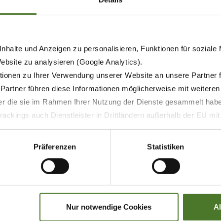
nhalte und Anzeigen zu personalisieren, Funktionen für soziale
Website zu analysieren (Google Analytics).
ionen zu Ihrer Verwendung unserer Website an unsere Partner 
 Partner führen diese Informationen möglicherweise mit weitere
der die sie im Rahmen Ihrer Nutzung der Dienste gesammelt hab
05.01.2021
ackings auch Dienstleister in Drittländern außerhalb der EU mi
 wodurch das Risiko von behördlichen Zugriffen bzw. von Kontro
ПРЕССА
ЛЮДИ
КОМПАНИЯ
Präferenzen
Statistiken
Умер Вальтер Кроне
УЗНАТЬ БОЛЬШЕ
Nur notwendige Cookies
A