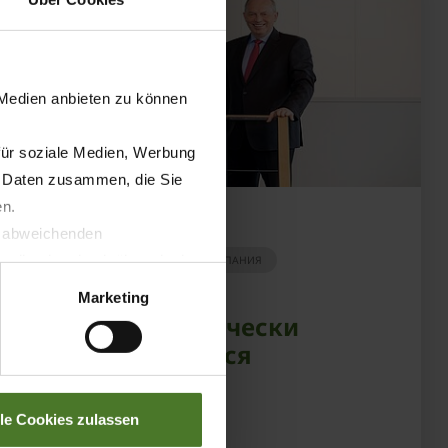
 Medien anbieten zu können
für soziale Medien, Werbung
n Daten zusammen, die Sie
en.
15.01.2020
t abweichenden
llverlust bzgl. übermittelter
ПРЕССА
ЛЮДИ
КОМПАНИЯ
Marketing
Krone стратегически
перестраивается
УЗНАТЬ БОЛЬШЕ
lle Cookies zulassen