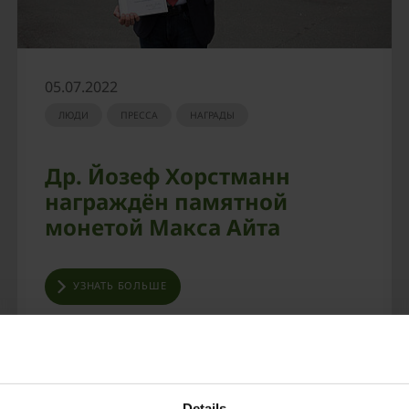
05.07.2022
ЛЮДИ
ПРЕССА
НАГРАДЫ
Др. Йозеф Хорстманн
награждён памятной
монетой Макса Айта
УЗНАТЬ БОЛЬШЕ
Details