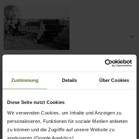
Послевоенное время
1945-1957
Zustimmung
Details
Über Cookies
Diese Seite nutzt Cookies
Wir verwenden Cookies, um Inhalte und Anzeigen zu
personalisieren, Funktionen für soziale Medien anbieten
zu können und die Zugriffe auf unsere Website zu
Третье поколение
analysieren (Google Analytics).