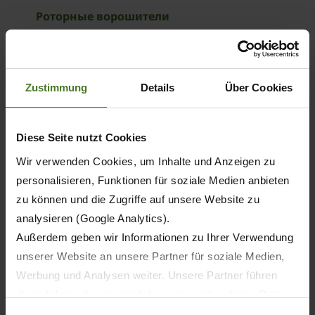
Роторные ворошители
KWT
О ПРОДУКТЕ
Zustimmung
Details
Über Cookies
Diese Seite nutzt Cookies
Wir verwenden Cookies, um Inhalte und Anzeigen zu
personalisieren, Funktionen für soziale Medien anbieten
zu können und die Zugriffe auf unsere Website zu
analysieren (Google Analytics).
Außerdem geben wir Informationen zu Ihrer Verwendung
unserer Website an unsere Partner für soziale Medien,
Werbung und Analysen weiter. Unsere Partner führen
diese Informationen möglicherweise mit weiteren Daten
zusammen, die Sie ihnen bereitgestellt haben oder die