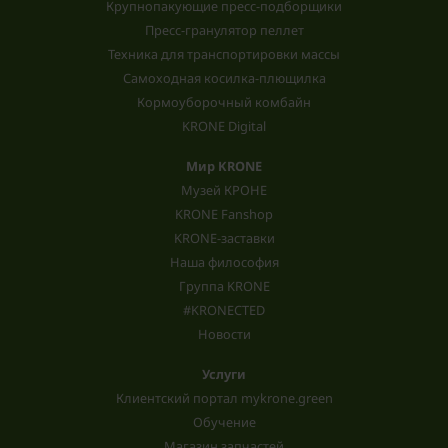
Крупнопакующие пресс-подборщики
Пресс-гранулятор пеллет
Техника для транспортировки массы
Самоходная косилка-плющилка
Кормоуборочный комбайн
KRONE Digital
Мир KRONE
Музей КРОНЕ
KRONE Fanshop
KRONE-заставки
Наша философия
Группа KRONE
#KRONECTED
Новости
Услуги
Клиентский портал mykrone.green
Обучение
Магазин запчастей