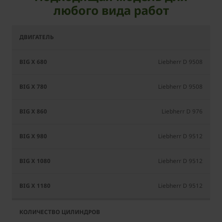
любого вида работ
BiG
BiG
BiG
BiG
BiG
BiG
X
X
X
X
X
X
680
780
860
980
1080
1180
Liebherr D 9508
Liebherr D 9508
Liebherr D 976
Liebherr D 9512
Liebherr D 9512
Liebherr D 9512