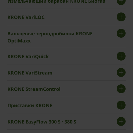
Измельчающий барабан KRONE Биогаз
KRONE VariLOC
Вальцевые зернодробилки KRONE
OptiMaxx
KRONE VariQuick
KRONE VariStream
KRONE StreamControl
Приставки KRONE
KRONE EasyFlow 300 S · 380 S