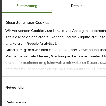
Zustimmung
Details
Особо мощные
кормоуборочные комбайны от
KRONE
Diese Seite nutzt Cookies
Wir verwenden Cookies, um Inhalte und Anzeigen zu personal
BiG X 680 · 780 · 860 · 980 · 1080 ·
soziale Medien anbieten zu können und die Zugriffe auf uns
1180
analysieren (Google Analytics).
Außerdem geben wir Informationen zu Ihrer Verwendung uns
Partner für soziale Medien, Werbung und Analysen weiter. U
diese Informationen möglicherweise mit weiteren Daten zus
bereitgestellt haben oder die sie im Rahmen Ihrer Nutzung 
haben.
Wir setzen im Rahmen des Trackings auch Dienstleister in Dr
Einwilligungsauswahl
Notwendig
EU mit abweichenden Datenschutzbestimmungen ein, wodur
behördlichen Zugriffen bzw. von Kontrollverlust bzgl. übermit
kann.
Präferenzen