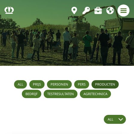
ALL
PRIJS
PERSONEN
PERS
PRODUCTEN
BEDRIJF
TESTRESULTATEN
AGRITECHNICA