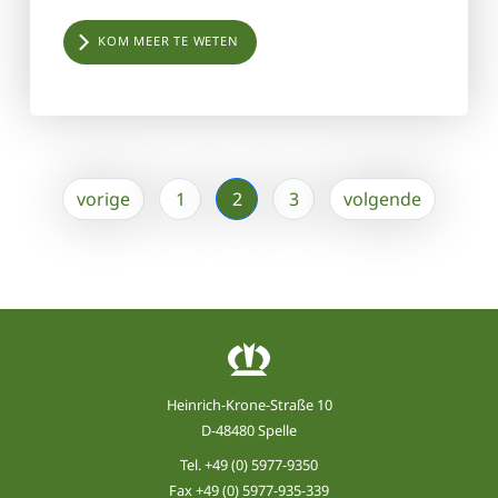
KOM MEER TE WETEN
vorige
1
2
3
volgende
Heinrich-Krone-Straße 10
D-48480 Spelle
Tel.
+49 (0) 5977-9350
Fax +49 (0) 5977-935-339