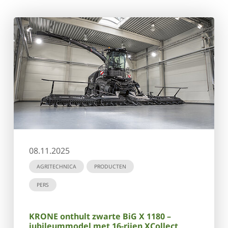
08.11.2025
AGRITECHNICA
PRODUCTEN
PERS
KRONE onthult zwarte BiG X 1180 –
jubileummodel met 16-rijen XCollect