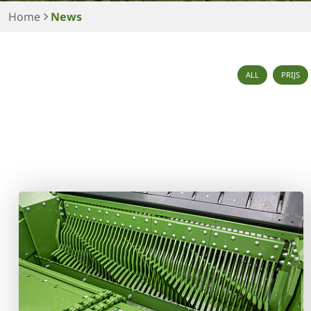
Home
News
ALL
PRIJS