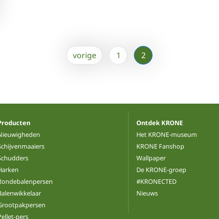
vorige
1
2
Producten
Ontdek KRONE
Nieuwigheden
Het KRONE-museum
Schijvenmaaiers
KRONE Fanshop
Schudders
Wallpaper
Harken
De KRONE-groep
Rondebalenpersen
#KRONECTED
Balenwikkelaar
Nieuws
Grootpakpersen
Pellet-pers