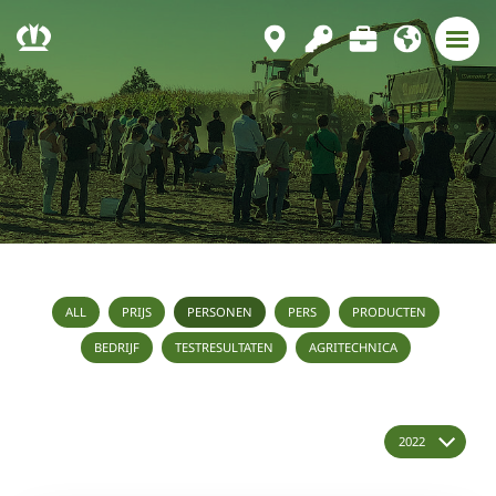
ALL
PRIJS
PERSONEN
PERS
PRODUCTEN
BEDRIJF
TESTRESULTATEN
AGRITECHNICA