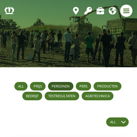
ALL
PRIJS
PERSONEN
PERS
PRODUCTEN
BEDRIJF
TESTRESULTATEN
AGRITECHNICA