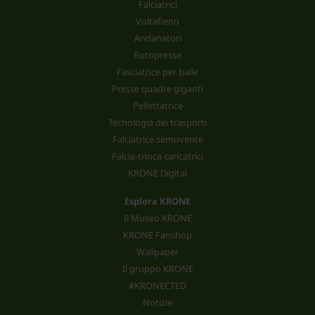
Falciatrici
Voltafieno
Andanatori
Rotopresse
Fasciatrice per balle
Presse quadre giganti
Pellettatrice
Tecnologia dei trasporti
Falciatrice semovente
Falcia-trinca caricatrici
KRONE Digital
Esplora KRONE
Il Museo KRONE
KRONE Fanshop
Wallpaper
Il gruppo KRONE
#KRONECTED
Notizie