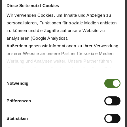
Diese Seite nutzt Cookies
Wir verwenden Cookies, um Inhalte und Anzeigen zu
personalisieren, Funktionen für soziale Medien anbieten
zu können und die Zugriffe auf unsere Website zu
analysieren (Google Analytics).
Rotopresse
Außerdem geben wir Informationen zu Ihrer Verwendung
CombiPack HDP
unserer Website an unsere Partner für soziale Medien,
Werbung und Analysen weiter. Unsere Partner führen
diese Informationen möglicherweise mit weiteren Daten
VAI AL PRODOTTO
zusammen, die Sie ihnen bereitgestellt haben oder die
Einwilligungsauswahl
Notwendig
sie im Rahmen Ihrer Nutzung der Dienste gesammelt
haben.
Wir setzen im Rahmen des Trackings auch Dienstleister
Präferenzen
in Drittländern außerhalb der EU mit abweichenden
Datenschutzbestimmungen ein, wodurch das Risiko von
Statistiken
behördlichen Zugriffen bzw. von Kontrollverlust bzgl.