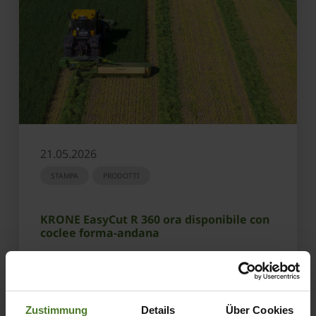
21.05.2026
STAMPA
PRODOTTI
KRONE EasyCut R 360 ora disponibile con
coclee forma-andana
SCOPRI DI PIÙ
Zustimmung
Details
Über Cookies