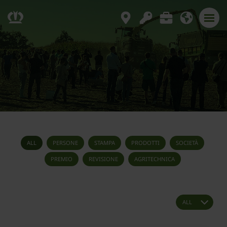
ALL
PERSONE
STAMPA
PRODOTTI
SOCIETÀ
PREMIO
REVISIONE
AGRITECHNICA