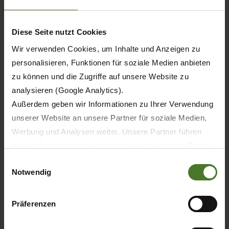
Diese Seite nutzt Cookies
Wir verwenden Cookies, um Inhalte und Anzeigen zu
personalisieren, Funktionen für soziale Medien anbieten
zu können und die Zugriffe auf unsere Website zu
analysieren (Google Analytics).
Außerdem geben wir Informationen zu Ihrer Verwendung
unserer Website an unsere Partner für soziale Medien,
Werbung und Analysen weiter. Unsere Partner führen
diese Informationen möglicherweise mit weiteren Daten
20.05.2026
zusammen, die Sie ihnen bereitgestellt haben oder die
Einwilligungsauswahl
STAMPA
PRODOTTI
Notwendig
sie im Rahmen Ihrer Nutzung der Dienste gesammelt
haben.
30 anni KRONE BiG M – anniversario per
Wir setzen im Rahmen des Trackings auch Dienstleister
Präferenzen
la prima falciacondizionatrice semovente
in Drittländern außerhalb der EU mit abweichenden
al mondo
Datenschutzbestimmungen ein, wodurch das Risiko von