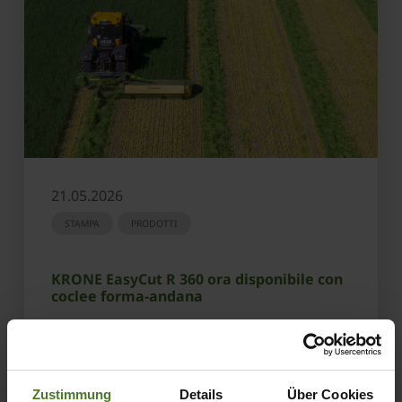
21.05.2026
STAMPA
PRODOTTI
KRONE EasyCut R 360 ora disponibile con
coclee forma-andana
SCOPRI DI PIÙ
Zustimmung
Details
Über Cookies