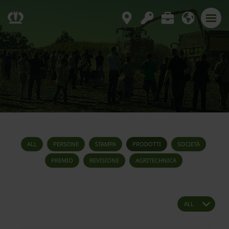
ALL
PERSONE
STAMPA
PRODOTTI
SOCIETÀ
PREMIO
REVISIONE
AGRITECHNICA