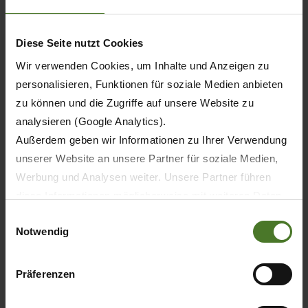
Diese Seite nutzt Cookies
Wir verwenden Cookies, um Inhalte und Anzeigen zu
personalisieren, Funktionen für soziale Medien anbieten
zu können und die Zugriffe auf unsere Website zu
analysieren (Google Analytics).
Außerdem geben wir Informationen zu Ihrer Verwendung
unserer Website an unsere Partner für soziale Medien,
Werbung und Analysen weiter. Unsere Partner führen
diese Informationen möglicherweise mit weiteren Daten
20.05.2026
zusammen, die Sie ihnen bereitgestellt haben oder die
Einwilligungsauswahl
STAMPA
PRODOTTI
Notwendig
sie im Rahmen Ihrer Nutzung der Dienste gesammelt
haben.
30 anni KRONE BiG M – anniversario per
Wir setzen im Rahmen des Trackings auch Dienstleister
Präferenzen
la prima falciacondizionatrice semovente
in Drittländern außerhalb der EU mit abweichenden
al mondo
Datenschutzbestimmungen ein, wodurch das Risiko von