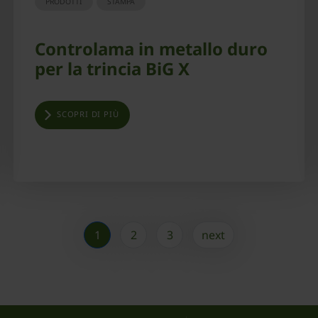
PRODOTTI
STAMPA
Controlama in metallo duro
per la trincia BiG X
SCOPRI DI PIÙ
1
2
3
next