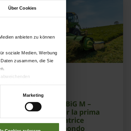
Über Cookies
 Medien anbieten zu können
für soziale Medien, Werbung
n Daten zusammen, die Sie
en.
20.05.2026
t abweichenden
llverlust bzgl. übermittelter
STAMPA
PRODOTTI
Marketing
30 anni KRONE BiG M –
anniversario per la prima
falciacondizionatrice
semovente al mondo
lle Cookies zulassen