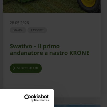
28.05.2026
STAMPA
PRODOTTI
Swativo – il primo
andanatore a nastro KRONE
SCOPRI DI PIÙ