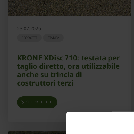
23.07.2026
PRODOTTI
STAMPA
KRONE XDisc 710: testata per
taglio diretto, ora utilizzabile
anche su trincia di
costruttori terzi
SCOPRI DI PIÙ