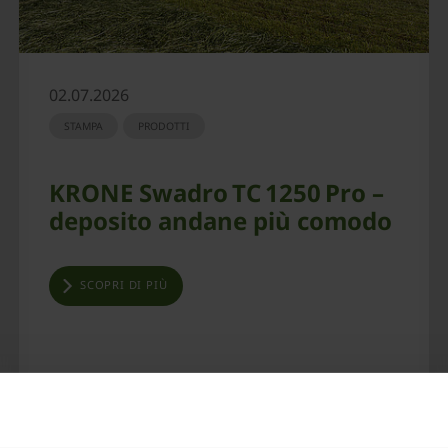
02.07.2026
STAMPA
PRODOTTI
KRONE Swadro TC 1250 Pro –
deposito andane più comodo
SCOPRI DI PIÙ