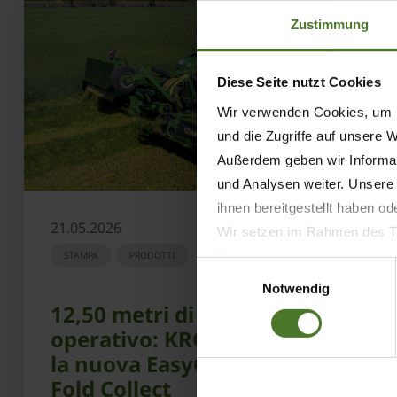
Zustimmung
Diese Seite nutzt Cookies
Wir verwenden Cookies, um I
und die Zugriffe auf unsere 
Außerdem geben wir Informat
und Analysen weiter. Unsere
ihnen bereitgestellt haben o
21.05.2026
Wir setzen im Rahmen des Tr
Datenschutzbestimmungen ein,
STAMPA
PRODOTTI
Einwilligungsauswahl
Daten bestehen kann.
Notwendig
Datenschutzhinweise
12,50 metri di fronte
Impressum
operativo: KRONE presenta
la nuova EasyCut B 1250 CV
Fold Collect