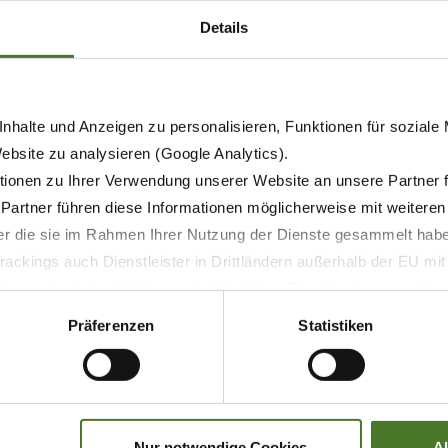
Details
nhalte und Anzeigen zu personalisieren, Funktionen für soziale
Website zu analysieren (Google Analytics).
ionen zu Ihrer Verwendung unserer Website an unsere Partner 
 Partner führen diese Informationen möglicherweise mit weitere
der die sie im Rahmen Ihrer Nutzung der Dienste gesammelt hab
21.05.2026
ackings auch Dienstleister in Drittländern außerhalb der EU mi
 wodurch das Risiko von behördlichen Zugriffen bzw. von Kontro
STAMPA
PRODOTTI
Präferenzen
Statistiken
KRONE EasyCut R 360 ora
disponibile con coclee forma-
andana
Nur notwendige Cookies
A