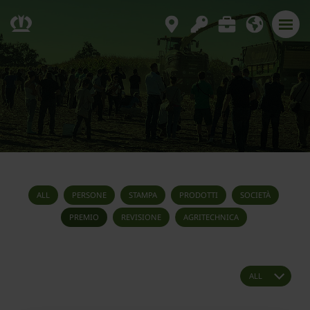
ALL
PERSONE
STAMPA
PRODOTTI
SOCIETÀ
PREMIO
REVISIONE
AGRITECHNICA