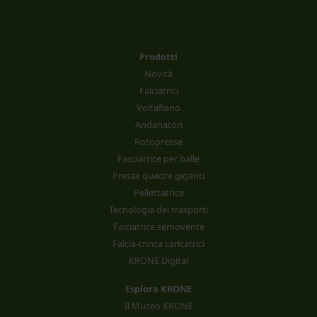
Prodotti
Novità
Falciatrici
Voltafieno
Andanatori
Rotopresse
Fasciatrice per balle
Presse quadre giganti
Pellettatrice
Tecnologia dei trasporti
Falciatrice semovente
Falcia-trinca caricatrici
KRONE Digital
Esplora KRONE
Il Museo KRONE