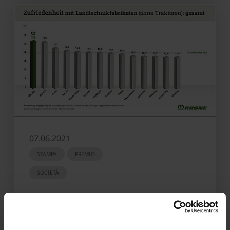
07.06.2021
STAMPA
PREMIO
SOCIETÀ
KRONE nuovamente al primo posto:
KRONE promossa dai rivenditori
specializzati tedeschi