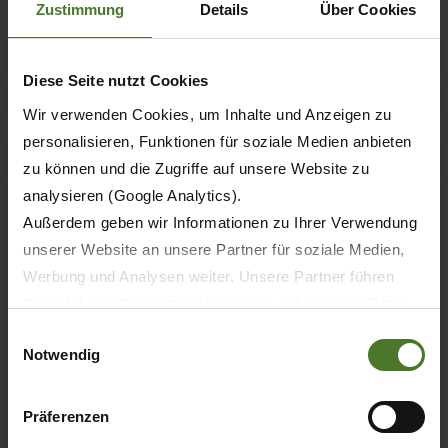
Zustimmung
Details
Über Cookies
SCOPRI DI PIÙ
Diese Seite nutzt Cookies
Wir verwenden Cookies, um Inhalte und Anzeigen zu
personalisieren, Funktionen für soziale Medien anbieten
zu können und die Zugriffe auf unsere Website zu
analysieren (Google Analytics).
Außerdem geben wir Informationen zu Ihrer Verwendung
unserer Website an unsere Partner für soziale Medien,
Werbung und Analysen weiter. Unsere Partner führen
diese Informationen möglicherweise mit weiteren Daten
zusammen, die Sie ihnen bereitgestellt haben oder die
Einwilligungsauswahl
Notwendig
sie im Rahmen Ihrer Nutzung der Dienste gesammelt
haben.
07.03.2019
Wir setzen im Rahmen des Trackings auch Dienstleister
Präferenzen
in Drittländern außerhalb der EU mit abweichenden
STAMPA
PREMIO