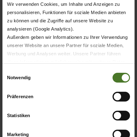
45
Wir verwenden Cookies, um Inhalte und Anzeigen zu
personalisieren, Funktionen für soziale Medien anbieten
45
zu können und die Zugriffe auf unsere Website zu
analysieren (Google Analytics).
45
Außerdem geben wir Informationen zu Ihrer Verwendung
unserer Website an unsere Partner für soziale Medien,
45
Werbung und Analysen weiter. Unsere Partner führen
diese Informationen möglicherweise mit weiteren Daten
38
zusammen, die Sie ihnen bereitgestellt haben oder die
Einwilligungsauswahl
Notwendig
sie im Rahmen Ihrer Nutzung der Dienste gesammelt
38
haben.
Wir setzen im Rahmen des Trackings auch Dienstleister
49
Präferenzen
in Drittländern außerhalb der EU mit abweichenden
49
Datenschutzbestimmungen ein, wodurch das Risiko von
Statistiken
behördlichen Zugriffen bzw. von Kontrollverlust bzgl.
45
übermittelter Daten bestehen kann.
Marketing
Datenschutzhinweise