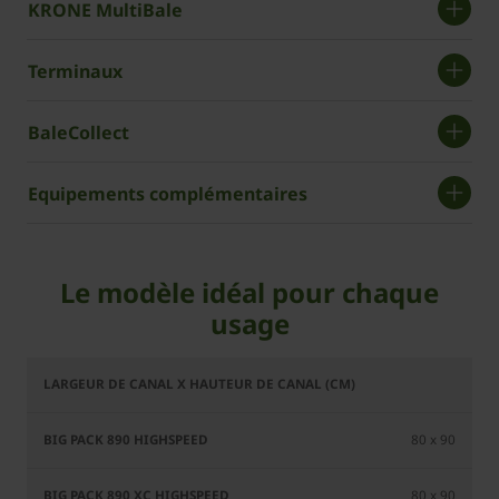
KRONE MultiBale
Terminaux
BaleCollect
Equipements complémentaires
Le modèle idéal pour chaque
usage
BiG Pack
BiG Pack
BiG Pack
Bi
890
890 XC
1270
12
80 x 90
HighSpeed
HighSpeed
HighSpeed
Hig
80 x 90