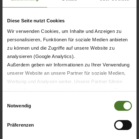
Diese Seite nutzt Cookies
Wir verwenden Cookies, um Inhalte und Anzeigen zu
personalisieren, Funktionen für soziale Medien anbieten
zu können und die Zugriffe auf unsere Website zu
analysieren (Google Analytics).
Außerdem geben wir Informationen zu Ihrer Verwendung
unserer Website an unsere Partner für soziale Medien,
Werbung und Analysen weiter. Unsere Partner führen
diese Informationen möglicherweise mit weiteren Daten
zusammen, die Sie ihnen bereitgestellt haben oder die
Einwilligungsauswahl
20.05.2026
Notwendig
sie im Rahmen Ihrer Nutzung der Dienste gesammelt
haben.
PRESSE
PRODUITS
Wir setzen im Rahmen des Trackings auch Dienstleister
Präferenzen
in Drittländern außerhalb der EU mit abweichenden
La KRONE BiG M a 30 ans : la première