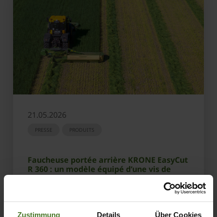
21.05.2026
PRESSE
PRODUITS
Faucheuse portée arrière KRONE EasyCut
R 360 : un modèle équipé d’une vis de
regroupage
EN SAVOIR PLUS
Zustimmung
Details
Über Cookies