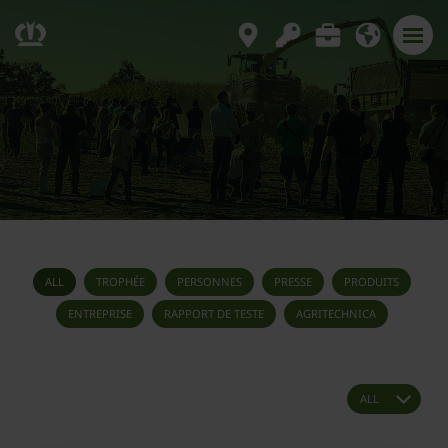
ALL
TROPHÉE
PERSONNES
PRESSE
PRODUITS
ENTREPRISE
RAPPORT DE TESTE
AGRITECHNICA