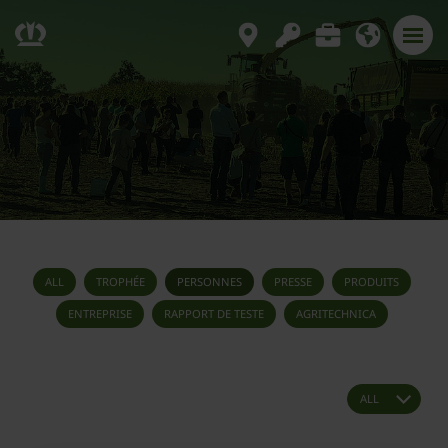
ALL
TROPHÉE
PERSONNES
PRESSE
PRODUITS
ENTREPRISE
RAPPORT DE TESTE
AGRITECHNICA