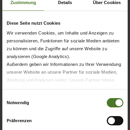
Zustimmung
Details
Über Cookies
EN SAVOIR PLUS
Diese Seite nutzt Cookies
Wir verwenden Cookies, um Inhalte und Anzeigen zu
personalisieren, Funktionen für soziale Medien anbieten
zu können und die Zugriffe auf unsere Website zu
analysieren (Google Analytics).
Außerdem geben wir Informationen zu Ihrer Verwendung
unserer Website an unsere Partner für soziale Medien,
Werbung und Analysen weiter. Unsere Partner führen
diese Informationen möglicherweise mit weiteren Daten
zusammen, die Sie ihnen bereitgestellt haben oder die
Einwilligungsauswahl
Notwendig
sie im Rahmen Ihrer Nutzung der Dienste gesammelt
27.08.2019
haben.
PRESSE
PERSONNES
Wir setzen im Rahmen des Trackings auch Dienstleister
Präferenzen
ENTREPRISE
in Drittländern außerhalb der EU mit abweichenden