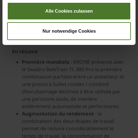
un combiné d’enrubannage KRONE montre que
Alle Cookies zulassen
la force d’innovation de KRONE permet encore et
toujours de trouver de nouvelles solutions pour
permettre à ses clients de gagner en efficience
Nur notwendige Cookies
technique et économique.
En résumé
Première mondiale
: KRONE présente avec
le Swadro BaleTrain TC 880 Pro la première
combinaison parfaite entre un andaineur et
une presse à balles rondes / combiné
d’enrubannage destinée à être utilisée par
une personne seule, de manière
entièrement automatisée et performante.
Augmentation du rendement
: la
combinaison des deux étapes de travail
permet de réduire considérablement le
temps de travail, la consommation de