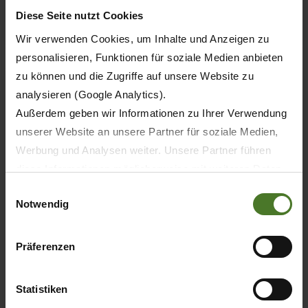
OBTENER MÁS INFORMACIÓN
Diese Seite nutzt Cookies
Wir verwenden Cookies, um Inhalte und Anzeigen zu
personalisieren, Funktionen für soziale Medien anbieten
zu können und die Zugriffe auf unsere Website zu
analysieren (Google Analytics).
Außerdem geben wir Informationen zu Ihrer Verwendung
unserer Website an unsere Partner für soziale Medien,
Werbung und Analysen weiter. Unsere Partner führen
diese Informationen möglicherweise mit weiteren Daten
zusammen, die Sie ihnen bereitgestellt haben oder die
Einwilligungsauswahl
Notwendig
sie im Rahmen Ihrer Nutzung der Dienste gesammelt
haben.
Wir setzen im Rahmen des Trackings auch Dienstleister
Präferenzen
04.09.2025
in Drittländern außerhalb der EU mit abweichenden
PRENSA
PRODUCTOS
Datenschutzbestimmungen ein, wodurch das Risiko von
Statistiken
AGRITECHNICA
behördlichen Zugriffen bzw. von Kontrollverlust bzgl.