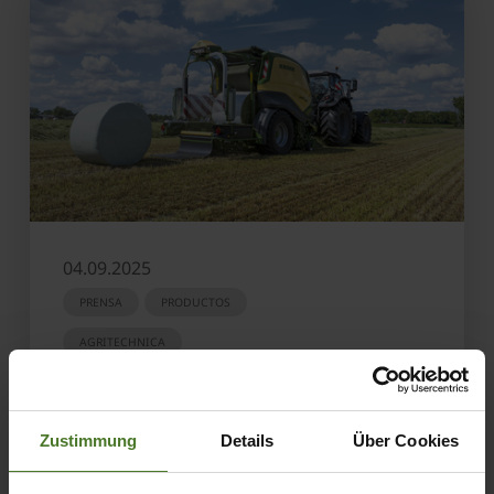
04.09.2025
PRENSA
PRODUCTOS
AGRITECHNICA
CombiPack HDP: empacado y enrollado al
más alto nivel
Zustimmung
Details
Über Cookies