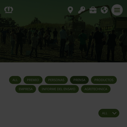
ALL
PREMIO
PERSONAS
PRENSA
PRODUCTOS
EMPRESA
INFORME DEL ENSAYO
AGRITECHNICA