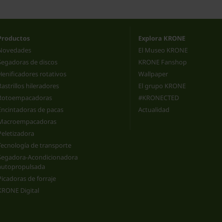
Productos
Explora KRONE
Novedades
El Museo KRONE
Segadoras de discos
KRONE Fanshop
Henificadores rotativos
Wallpaper
Rastrillos hileradores
El grupo KRONE
Rotoempacadoras
#KRONECTED
Encintadoras de pacas
Actualidad
Macroempacadoras
Peletizadora
Tecnología de transporte
Segadora-Acondicionadora
autopropulsada
Picadoras de forraje
KRONE Digital