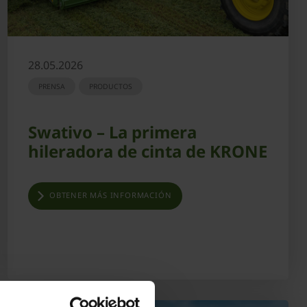
28.05.2026
PRENSA
PRODUCTOS
Swativo – La primera
hileradora de cinta de KRONE
OBTENER MÁS INFORMACIÓN