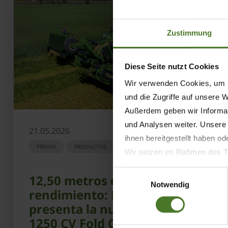
Zustimmung
Diese Seite nutzt Cookies
Wir verwenden Cookies, um I
und die Zugriffe auf unsere 
Außerdem geben wir Informat
und Analysen weiter. Unsere
21.05.2026
ihnen bereitgestellt haben o
PRENSA
PRODUCTOS
Wir setzen im Rahmen des Tr
Datenschutzbestimmungen ein,
Einwilligungsauswahl
12,50 metros de alto
Daten bestehen kann.
Notwendig
rendimiento: KRONE
Datenschutzhinweise
presenta la nueva EasyCut B
Impressum
1250 CV Fold Collect