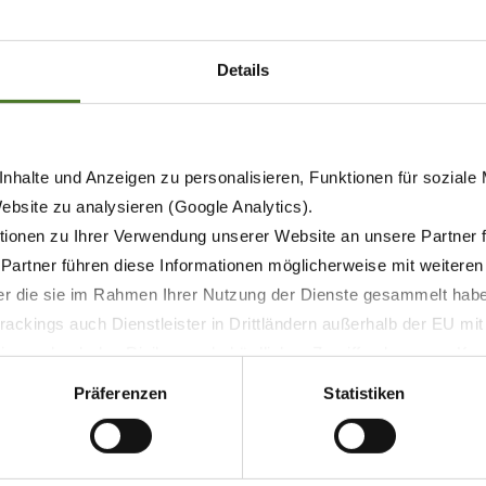
Details
nhalte und Anzeigen zu personalisieren, Funktionen für soziale
Website zu analysieren (Google Analytics).
ionen zu Ihrer Verwendung unserer Website an unsere Partner 
 Partner führen diese Informationen möglicherweise mit weitere
21.05.2026
der die sie im Rahmen Ihrer Nutzung der Dienste gesammelt hab
PRENSA
PRODUCTOS
ackings auch Dienstleister in Drittländern außerhalb der EU mi
 wodurch das Risiko von behördlichen Zugriffen bzw. von Kontro
KRONE EasyCut R 360 ahora
Präferenzen
Statistiken
también con sinfín de
transporte transversal