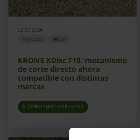
23.07.2026
PRODUCTOS
PRENSA
KRONE XDisc 710: mecanismo
de corte directo ahora
compatible con distintas
marcas
OBTENER MÁS INFORMACIÓN