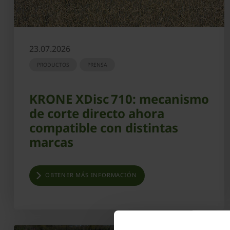
23.07.2026
PRODUCTOS
PRENSA
KRONE XDisc 710: mecanismo
de corte directo ahora
compatible con distintas
marcas
OBTENER MÁS INFORMACIÓN