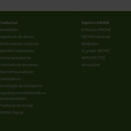
Productos
Explora KRONE
Novedades
El Museo KRONE
Segadoras de discos
KRONE Fanshop
Henificadores rotativos
Wallpaper
Rastrillos hileradores
El grupo KRONE
Rotoempacadoras
#KRONECTED
Encintadoras de pacas
Actualidad
Macroempacadoras
Peletizadora
Tecnología de transporte
Segadora-Acondicionadora
autopropulsada
Picadoras de forraje
KRONE Digital