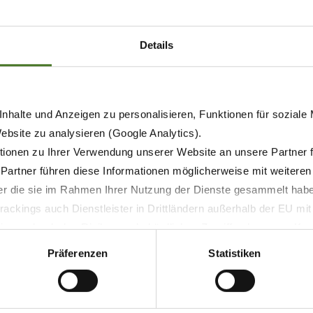
Details
nhalte und Anzeigen zu personalisieren, Funktionen für soziale
Website zu analysieren (Google Analytics).
ionen zu Ihrer Verwendung unserer Website an unsere Partner 
 Partner führen diese Informationen möglicherweise mit weitere
21.05.2026
der die sie im Rahmen Ihrer Nutzung der Dienste gesammelt hab
PRENSA
PRODUCTOS
ackings auch Dienstleister in Drittländern außerhalb der EU mi
 wodurch das Risiko von behördlichen Zugriffen bzw. von Kontro
KRONE EasyCut R 360 ahora
Präferenzen
Statistiken
también con sinfín de
transporte transversal