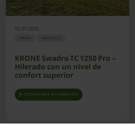
02.07.2026
PRENSA
PRODUCTOS
KRONE Swadro TC 1250 Pro –
Hilerado con un nivel de
confort superior
OBTENER MÁS INFORMACIÓN