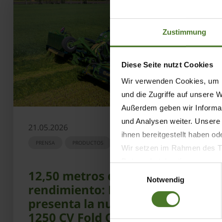
Zustimmung
Diese Seite nutzt Cookies
Wir verwenden Cookies, um I
und die Zugriffe auf unsere 
Außerdem geben wir Informat
und Analysen weiter. Unsere
21.05.2026
ihnen bereitgestellt haben o
PRENSA
PRODUCTOS
Wir setzen im Rahmen des Tr
Datenschutzbestimmungen ein,
Einwilligungsauswahl
12,50 metros de alto
Daten bestehen kann.
Notwendig
rendimiento: KRONE
Datenschutzhinweise
presenta la nueva EasyCut B
Impressum
1250 CV Fold Collect