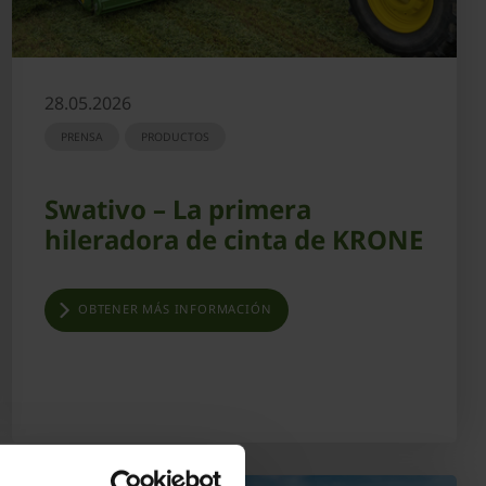
28.05.2026
PRENSA
PRODUCTOS
Swativo – La primera
hileradora de cinta de KRONE
OBTENER MÁS INFORMACIÓN