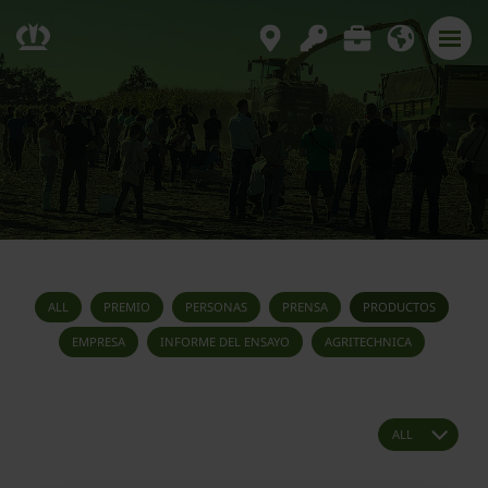
ALL
PREMIO
PERSONAS
PRENSA
PRODUCTOS
EMPRESA
INFORME DEL ENSAYO
AGRITECHNICA