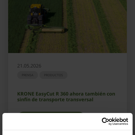
21.05.2026
PRENSA
PRODUCTOS
KRONE EasyCut R 360 ahora también con
sinfín de transporte transversal
OBTENER MÁS INFORMACIÓN