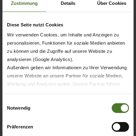
Zustimmung
Details
Über Cookies
Diese Seite nutzt Cookies
Wir verwenden Cookies, um Inhalte und Anzeigen zu
personalisieren, Funktionen für soziale Medien anbieten
zu können und die Zugriffe auf unsere Website zu
analysieren (Google Analytics).
Außerdem geben wir Informationen zu Ihrer Verwendung
unserer Website an unsere Partner für soziale Medien,
Werbung und Analysen weiter. Unsere Partner führen
20.05.2026
diese Informationen möglicherweise mit weiteren Daten
zusammen, die Sie ihnen bereitgestellt haben oder die
PRENSA
PRODUCTOS
Einwilligungsauswahl
Notwendig
sie im Rahmen Ihrer Nutzung der Dienste gesammelt
haben.
30 años de KRONE BiG M – La primera
segadora-acondicionadora
Wir setzen im Rahmen des Trackings auch Dienstleister
Präferenzen
autopropulsada del mundo celebra su
in Drittländern außerhalb der EU mit abweichenden