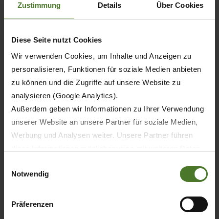
Zustimmung
Details
Über Cookies
Diese Seite nutzt Cookies
Wir verwenden Cookies, um Inhalte und Anzeigen zu
personalisieren, Funktionen für soziale Medien anbieten
zu können und die Zugriffe auf unsere Website zu
analysieren (Google Analytics).
Außerdem geben wir Informationen zu Ihrer Verwendung
unserer Website an unsere Partner für soziale Medien,
Werbung und Analysen weiter. Unsere Partner führen
20.05.2026
diese Informationen möglicherweise mit weiteren Daten
zusammen, die Sie ihnen bereitgestellt haben oder die
PRENSA
PRODUCTOS
Einwilligungsauswahl
Notwendig
sie im Rahmen Ihrer Nutzung der Dienste gesammelt
haben.
30 años de KRONE BiG M – La primera
segadora-acondicionadora
Wir setzen im Rahmen des Trackings auch Dienstleister
Präferenzen
autopropulsada del mundo celebra su
in Drittländern außerhalb der EU mit abweichenden