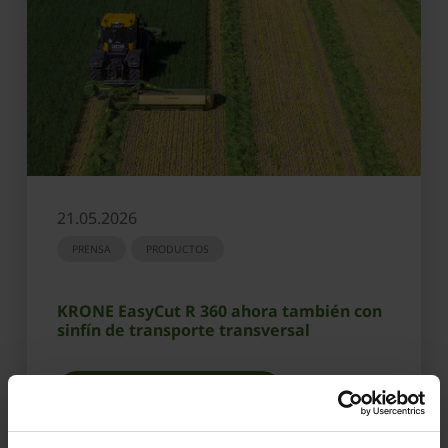
21.05.2026
PRENSA
PRODUCTOS
KRONE EasyCut R 360 ahora también con
sinfín de transporte transversal
OBTENER MÁS INFORMACIÓN