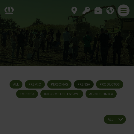
ALL
PREMIO
PERSONAS
PRENSA
PRODUCTOS
EMPRESA
INFORME DEL ENSAYO
AGRITECHNICA