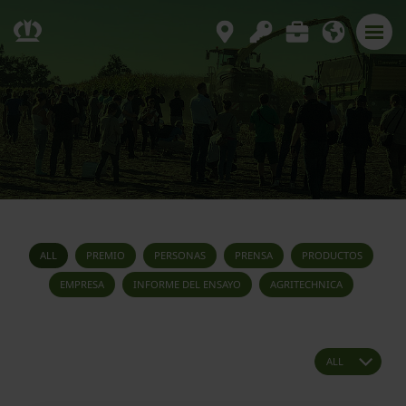
ALL
PREMIO
PERSONAS
PRENSA
PRODUCTOS
EMPRESA
INFORME DEL ENSAYO
AGRITECHNICA