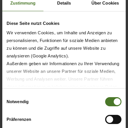
Zustimmung
Details
Über Cookies
Diese Seite nutzt Cookies
Wir verwenden Cookies, um Inhalte und Anzeigen zu
personalisieren, Funktionen für soziale Medien anbieten
zu können und die Zugriffe auf unsere Website zu
analysieren (Google Analytics).
Außerdem geben wir Informationen zu Ihrer Verwendung
unserer Website an unsere Partner für soziale Medien,
Werbung und Analysen weiter. Unsere Partner führen
20.05.2026
diese Informationen möglicherweise mit weiteren Daten
zusammen, die Sie ihnen bereitgestellt haben oder die
PRENSA
PRODUCTOS
Einwilligungsauswahl
Notwendig
sie im Rahmen Ihrer Nutzung der Dienste gesammelt
haben.
30 años de KRONE BiG M – La primera
segadora-acondicionadora
Wir setzen im Rahmen des Trackings auch Dienstleister
Präferenzen
autopropulsada del mundo celebra su
in Drittländern außerhalb der EU mit abweichenden