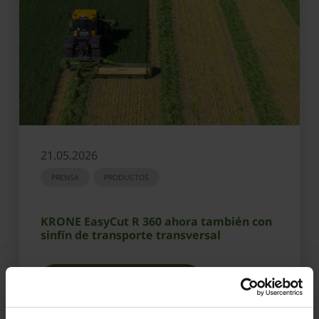
21.05.2026
PRENSA
PRODUCTOS
KRONE EasyCut R 360 ahora también con
sinfín de transporte transversal
OBTENER MÁS INFORMACIÓN