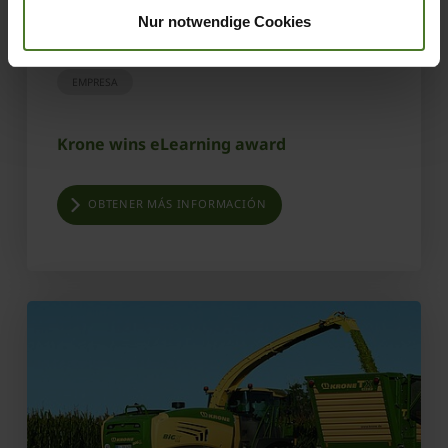
07.03.2019
Nur notwendige Cookies
PRENSA
PREMIO
EMPRESA
Krone wins eLearning award
OBTENER MÁS INFORMACIÓN