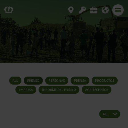
ALL
PREMIO
PERSONAS
PRENSA
PRODUCTOS
EMPRESA
INFORME DEL ENSAYO
AGRITECHNICA