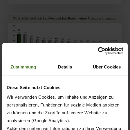
Zustimmung
Details
Über Cookies
Diese Seite nutzt Cookies
07.06.2021
Wir verwenden Cookies, um Inhalte und Anzeigen zu
PRENSA
PREMIO
personalisieren, Funktionen für soziale Medien anbieten
EMPRESA
zu können und die Zugriffe auf unsere Website zu
analysieren (Google Analytics).
KRONE revalida de nuevo el primer
Außerdem geben wir Informationen zu Ihrer Verwendung