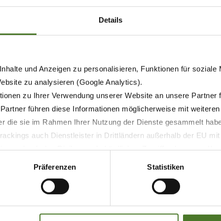
Details
nhalte und Anzeigen zu personalisieren, Funktionen für soziale
Website zu analysieren (Google Analytics).
ionen zu Ihrer Verwendung unserer Website an unsere Partner 
 Partner führen diese Informationen möglicherweise mit weitere
der die sie im Rahmen Ihrer Nutzung der Dienste gesammelt hab
ackings auch Dienstleister in Drittländern außerhalb der EU mi
 wodurch das Risiko von behördlichen Zugriffen bzw. von Kontro
04.09.2025
Präferenzen
Statistiken
PRENSA
PRODUCTOS
AGRITECHNICA
CombiPack HDP: empacado y
enrollado al más alto nivel