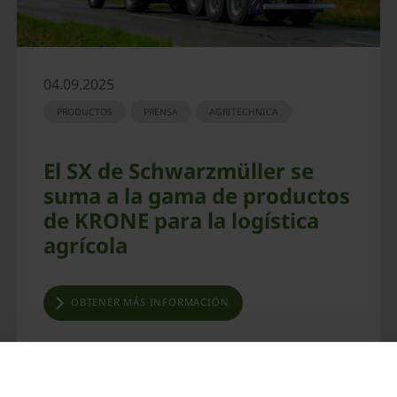
04.09.2025
PRODUCTOS
PRENSA
AGRITECHNICA
El SX de Schwarzmüller se
suma a la gama de productos
de KRONE para la logística
agrícola
OBTENER MÁS INFORMACIÓN