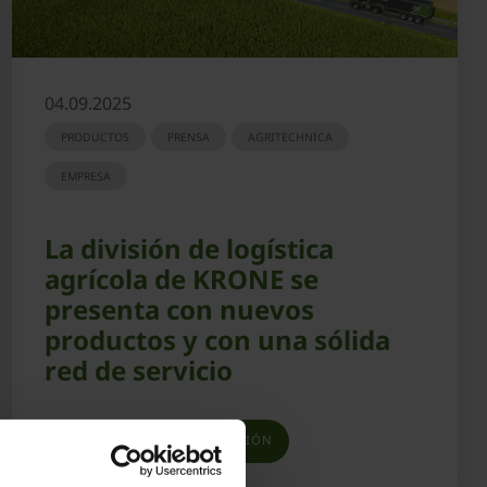
04.09.2025
PRODUCTOS
PRENSA
AGRITECHNICA
EMPRESA
La división de logística
agrícola de KRONE se
presenta con nuevos
productos y con una sólida
red de servicio
OBTENER MÁS INFORMACIÓN