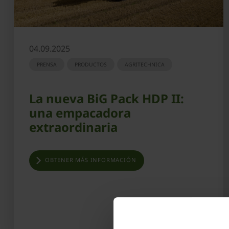
04.09.2025
PRENSA
PRODUCTOS
AGRITECHNICA
La nueva BiG Pack HDP II:
una empacadora
extraordinaria
OBTENER MÁS INFORMACIÓN