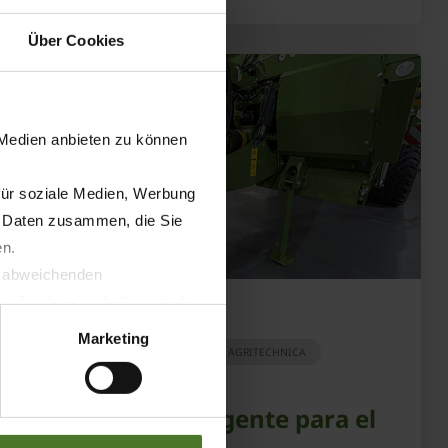
Über Cookies
 Medien anbieten zu können
für soziale Medien, Werbung
n Daten zusammen, die Sie
en.
t abweichenden
llverlust bzgl. übermittelter
04.09.2025
Marketing
PRENSA
PRODUCTOS
AGRITECHNICA
Dirección inteligente para el
KRONE TX