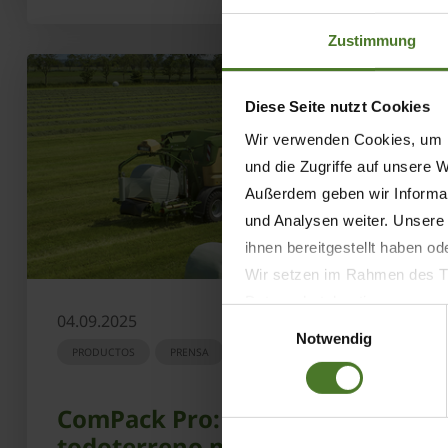
Zustimmung
Diese Seite nutzt Cookies
Wir verwenden Cookies, um I
und die Zugriffe auf unsere 
Außerdem geben wir Informat
und Analysen weiter. Unsere
ihnen bereitgestellt haben o
Wir setzen im Rahmen des Tr
Datenschutzbestimmungen ein,
Einwilligungsauswahl
04.09.2025
Daten bestehen kann.
Notwendig
PRODUCTOS
PRENSA
AGRITECHNICA
Datenschutzhinweise
Impressum
ComPack Pro: una
todoterreno muy cómoda