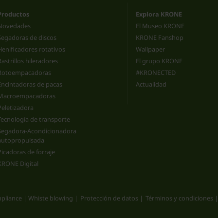
Productos
Explora KRONE
Novedades
El Museo KRONE
Segadoras de discos
KRONE Fanshop
Henificadores rotativos
Wallpaper
Rastrillos hileradores
El grupo KRONE
Rotoempacadoras
#KRONECTED
Encintadoras de pacas
Actualidad
Macroempacadoras
Peletizadora
Tecnología de transporte
Segadora-Acondicionadora
autopropulsada
Picadoras de forraje
KRONE Digital
pliance | Whiste blowing
Protección de datos
Términos y condiciones