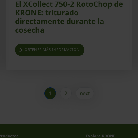
El XCollect 750-2 RotoChop de
KRONE: triturado
directamente durante la
cosecha
OBTENER MÁS INFORMACIÓN
1
2
next
Productos
Explora KRONE