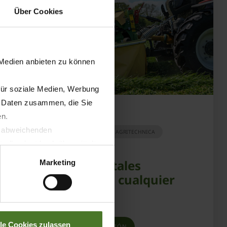
Über Cookies
 Medien anbieten zu können
für soziale Medien, Werbung
n Daten zusammen, die Sie
04.09.2025
en.
t abweichenden
PRENSA
PRODUCTOS
AGRITECHNICA
llverlust bzgl. übermittelter
Segadoras frontales
Marketing
adecuadas para cualquier
aplicación
lle Cookies zulassen
OBTENER MÁS INFORMACIÓN