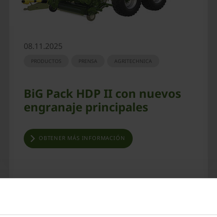
08.11.2025
PRODUCTOS
PRENSA
AGRITECHNICA
BiG Pack HDP II con nuevos
engranaje principales
OBTENER MÁS INFORMACIÓN