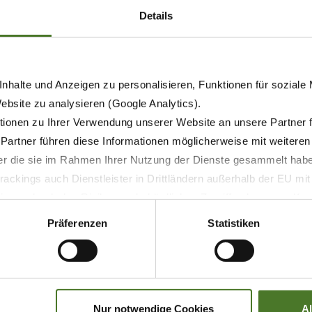
Details
nhalte und Anzeigen zu personalisieren, Funktionen für soziale
Website zu analysieren (Google Analytics).
ionen zu Ihrer Verwendung unserer Website an unsere Partner 
 Partner führen diese Informationen möglicherweise mit weitere
04.09.2025
der die sie im Rahmen Ihrer Nutzung der Dienste gesammelt hab
ackings auch Dienstleister in Drittländern außerhalb der EU mi
PRODUCTOS
PRENSA
AGRITECHNICA
 wodurch das Risiko von behördlichen Zugriffen bzw. von Kontro
EasyCut B 1250 Fold: Segar
Präferenzen
Statistiken
con la máxima eficiencia
OBTENER MÁS INFORMACIÓN
Nur notwendige Cookies
A