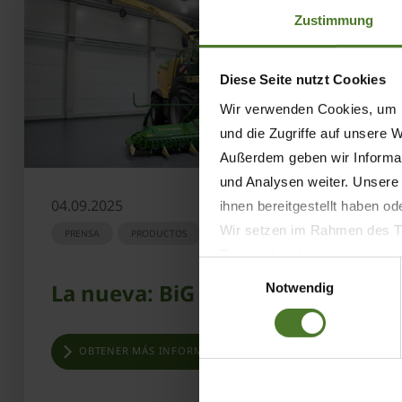
Zustimmung
Diese Seite nutzt Cookies
Wir verwenden Cookies, um I
und die Zugriffe auf unsere 
Außerdem geben wir Informat
und Analysen weiter. Unsere
04.09.2025
ihnen bereitgestellt haben o
Wir setzen im Rahmen des Tr
PRENSA
PRODUCTOS
AGRITECHNICA
Datenschutzbestimmungen ein,
Einwilligungsauswahl
Daten bestehen kann.
La nueva: BiG X 860
Notwendig
Datenschutzhinweise
Impressum
OBTENER MÁS INFORMACIÓN