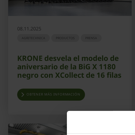
08.11.2025
AGRITECHNICA
PRODUCTOS
PRENSA
KRONE desvela el modelo de
aniversario de la BiG X 1180
negro con XCollect de 16 filas
OBTENER MÁS INFORMACIÓN