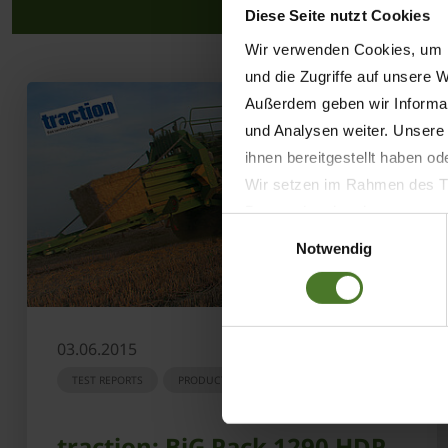
Diese Seite nutzt Cookies
Wir verwenden Cookies, um I
und die Zugriffe auf unsere 
Außerdem geben wir Informat
und Analysen weiter. Unsere
ihnen bereitgestellt haben o
Wir setzen im Rahmen des Tr
Datenschutzbestimmungen ein,
Einwilligungsauswahl
Daten bestehen kann.
Notwendig
Datenschutzhinweise
Impressum
03.06.2015
TEST REPORTS
PRODUCTS
traction: BiG Pack 1290 HDP