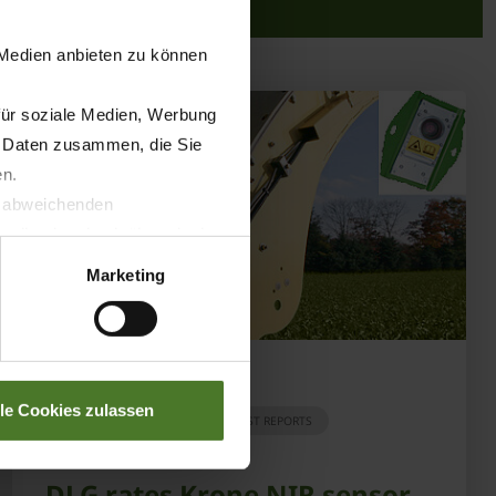
 Medien anbieten zu können
für soziale Medien, Werbung
n Daten zusammen, die Sie
en.
t abweichenden
llverlust bzgl. übermittelter
Marketing
21.01.2015
lle Cookies zulassen
PRESS
PRODUCTS
TEST REPORTS
DLG rates Krone NIR sensor