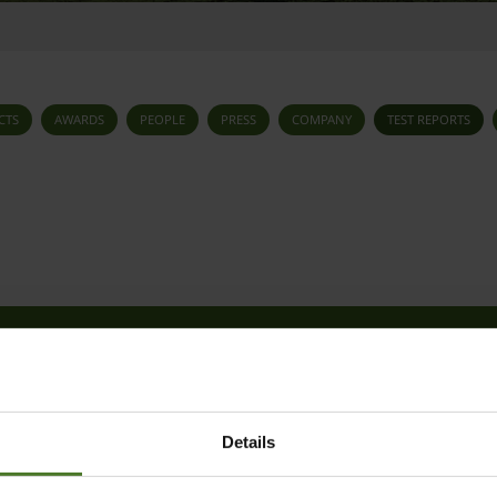
CTS
AWARDS
PEOPLE
PRESS
COMPANY
TEST REPORTS
Sign up now for the
KRONE press
mailing list!
SIGN UP
Details