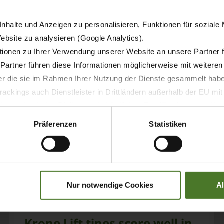
nhalte und Anzeigen zu personalisieren, Funktionen für soziale
Website zu analysieren (Google Analytics).
ionen zu Ihrer Verwendung unserer Website an unsere Partner 
 Partner führen diese Informationen möglicherweise mit weitere
der die sie im Rahmen Ihrer Nutzung der Dienste gesammelt hab
ackings auch Dienstleister in Drittländern außerhalb der EU mi
 wodurch das Risiko von behördlichen Zugriffen bzw. von Kontro
Präferenzen
Statistiken
23.02.2015
Nur notwendige Cookies
A
PRESS
PRODUCTS
TEST REPORTS
Krone Lift tines score well in