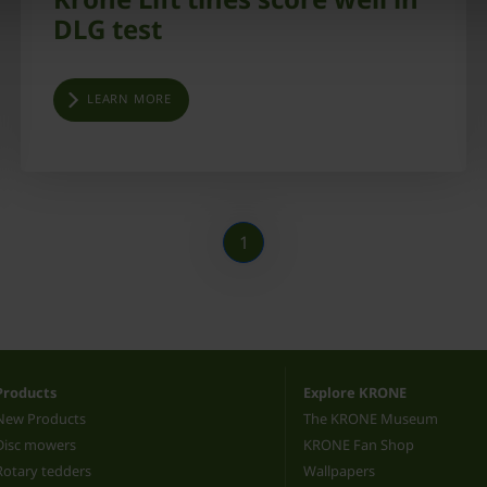
DLG test
LEARN MORE
1
Products
Explore KRONE
New Products
The KRONE Museum
Disc mowers
KRONE Fan Shop
Rotary tedders
Wallpapers