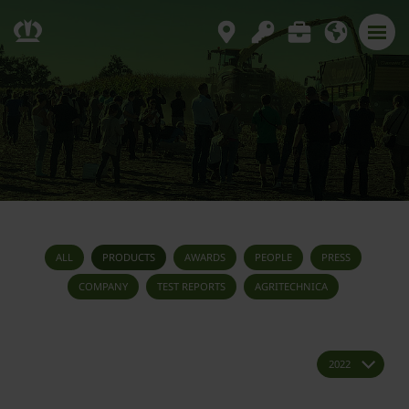
ALL
PRODUCTS
AWARDS
PEOPLE
PRESS
COMPANY
TEST REPORTS
AGRITECHNICA