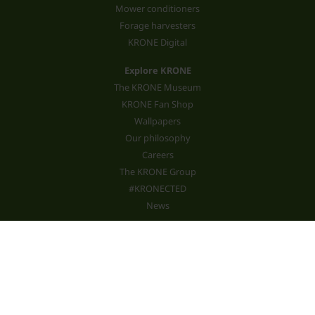
Mower conditioners
Forage harvesters
KRONE Digital
Explore KRONE
The KRONE Museum
KRONE Fan Shop
Wallpapers
Our philosophy
Careers
The KRONE Group
#KRONECTED
News
Services
Standards
Customer portal mykrone.green
Trainings
Spare parts shop