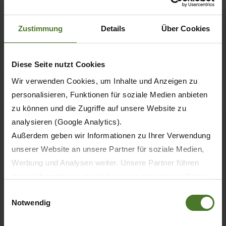
XtraBlatt – The KRONE customer
magazine
Zustimmung
Details
Über Cookies
LEARN MORE
Diese Seite nutzt Cookies
Wir verwenden Cookies, um Inhalte und Anzeigen zu
personalisieren, Funktionen für soziale Medien anbieten
zu können und die Zugriffe auf unsere Website zu
analysieren (Google Analytics).
Außerdem geben wir Informationen zu Ihrer Verwendung
unserer Website an unsere Partner für soziale Medien,
Werbung und Analysen weiter. Unsere Partner führen
diese Informationen möglicherweise mit weiteren Daten
zusammen, die Sie ihnen bereitgestellt haben oder die
Einwilligungsauswahl
Notwendig
sie im Rahmen Ihrer Nutzung der Dienste gesammelt
haben.