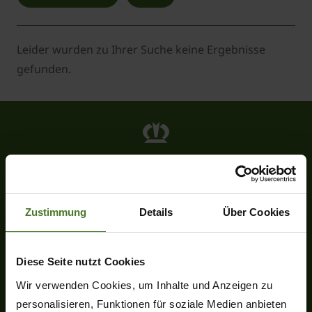
Leider wurden zu Ihrer Suche keine Ergebnisse
gefunden.
Heinrich-Krone-Straße 10
D-48480 Spelle
Tel.
+49 (0) 5977-9350
Zustimmung
Details
Über Cookies
Fax +49 (0) 5977-935-339
info.ldm@krone.de
Diese Seite nutzt Cookies
Wir verwenden Cookies, um Inhalte und Anzeigen zu
personalisieren, Funktionen für soziale Medien anbieten