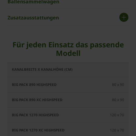
Ballensammelwagen
Zusatzausstattungen
Für jeden Einsatz das passende
Modell
BiG Pack
BiG Pack
BiG Pack
Bi
890
890 XC
1270
12
80 x 90
HighSpeed
HighSpeed
HighSpeed
Hig
80 x 90
120 x 70
120 x 70