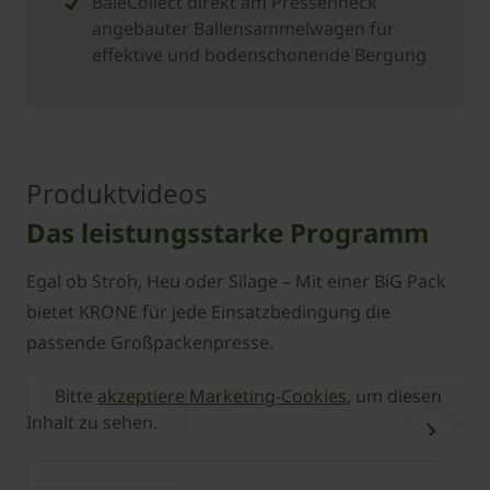
BaleCollect direkt am Pressenheck
angebauter Ballensammelwagen für
effektive und bodenschonende Bergung
Produktvideos
Das leistungsstarke Programm
Egal ob Stroh, Heu oder Silage – Mit einer BiG Pack
bietet KRONE für jede Einsatzbedingung die
passende Großpackenpresse.
Bitte
akzeptiere Marketing-Cookies
, um diesen
Inhalt zu sehen.
I