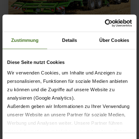
06.09.2019
Zustimmung
Details
Über Cookies
TESTBERICHT
PRODUKTE
traction 05-2019: BaleCollect
Diese Seite nutzt Cookies
Wir verwenden Cookies, um Inhalte und Anzeigen zu
MEHR ERFAHREN
personalisieren, Funktionen für soziale Medien anbieten
zu können und die Zugriffe auf unsere Website zu
analysieren (Google Analytics).
Außerdem geben wir Informationen zu Ihrer Verwendung
unserer Website an unsere Partner für soziale Medien,
Werbung und Analysen weiter. Unsere Partner führen
diese Informationen möglicherweise mit weiteren Daten