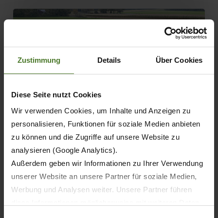
Zustimmung
Details
Über Cookies
Diese Seite nutzt Cookies
Wir verwenden Cookies, um Inhalte und Anzeigen zu
personalisieren, Funktionen für soziale Medien anbieten
03.12.2024
zu können und die Zugriffe auf unsere Website zu
analysieren (Google Analytics).
PRESSE
PRODUKTE
Außerdem geben wir Informationen zu Ihrer Verwendung
unserer Website an unsere Partner für soziale Medien,
GX 520 AgriLiner – KRONE sattelt auf
Werbung und Analysen weiter. Unsere Partner führen
diese Informationen möglicherweise mit weiteren Daten
MEHR ERFAHREN
zusammen, die Sie ihnen bereitgestellt haben oder die